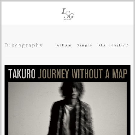
Discography
Album
Single
Blu-ray/DVD