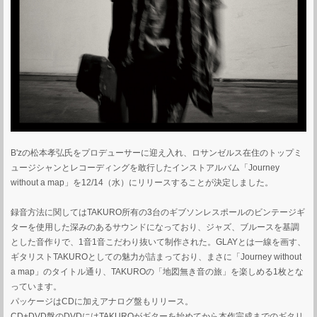
B'zの松本孝弘氏をプロデューサーに迎え入れ、ロサンゼルス在住のトップミ
ュージシャンとレコーディングを敢行したインストアルバム「Journey
without a map」を12/14（水）にリリースすることが決定しました。
録音方法に関してはTAKURO所有の3台のギブソンレスポールのビンテージギ
ターを使用した深みのあるサウンドになっており、ジャズ、ブルースを基調
とした音作りで、1音1音こだわり抜いて制作された。GLAYとは一線を画す、
ギタリストTAKUROとしての魅力が詰まっており、まさに「Journey without
a map」のタイトル通り、TAKUROの「地図無き音の旅」を楽しめる1枚とな
っています。
パッケージはCDに加えアナログ盤もリリース。
CD+DVD盤のDVDにはTAKUROがギターを始めてから本作完成までのギタリ