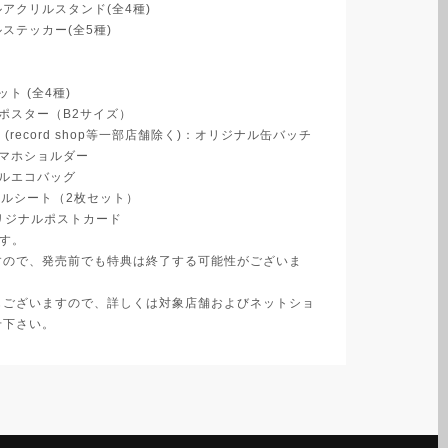
アクリルスタンド(全4種)
ステッカー(全5種)
ット (全4種)
ポスター（B2サイズ）
 HMV (record shop等一部店舗除く)：オリジナル缶バッチ
マホショルダー
ルエコバッグ
ジュアルシート（2枚セット）
リジナルポストカード
ます。
すので、発売前でも特典は終了する可能性がございま
もございますので、詳しくは対象店舗およびネットショ
せ下さい。