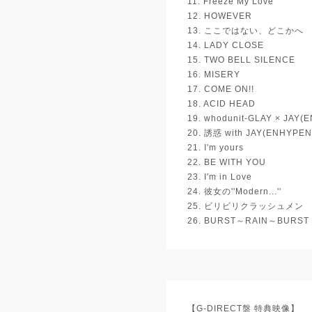
11. Freeze My Love
12. HOWEVER
13. ここではない、どこかへ
14. LADY CLOSE
15. TWO BELL SILENCE
16. MISERY
17. COME ON!!
18. ACID HEAD
19. whodunit-GLAY × JAY(
20. 誘惑 with JAY(ENHYPEN
21. I'm yours
22. BE WITH YOU
23. I'm in Love
24. 彼女の''Modern...''
25. ビリビリクラッシュメン
26. BURST～RAIN～BURST
【G-DIRECT盤 特典映像】