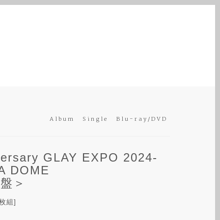
Album
Single
Blu-ray/DVD
versary GLAY EXPO 2024-
NA DOME
定盤＞
2枚組]