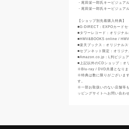
・尾田栄一郎氏キービジュアル
・尾田栄一郎氏キービジュアル
【ショップ別先着購入特典】
■G-DIRECT：EXPOカードセ
■タワーレコード：オリジナル
■HMV&BOOKS online /
■楽天ブックス：オリジナルス
■セブンネット限定：オリジナ
■Amazon.co.jp：L判ビ
■上記以外のCDショップ：オ
※Blu-ray / DVD共通となり
※特典は数に限りがございま
す。
※一部お取扱いのない店舗等
ッピングサイトへお問い合わ