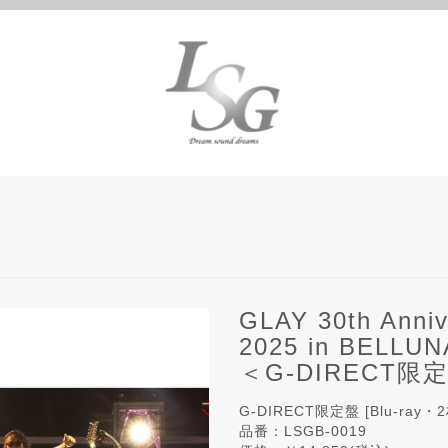
GLAY 30th Anni
2025 in BELLU
＜G-DIRECT限
G-DIRECT限定盤 [Blu-ray・
品番：LSGB-0019