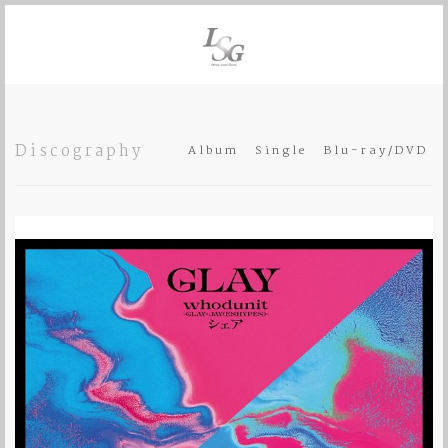
Discography
Album
Single
Blu-ray/DVD