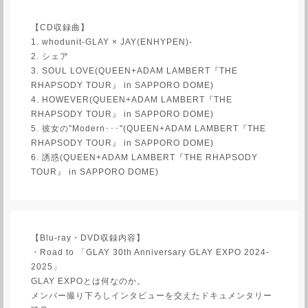
【CD収録曲】
1. whodunit-GLAY × JAY(ENHYPEN)-
2. シェア
3. SOUL LOVE(QUEEN+ADAM LAMBERT『THE
RHAPSODY TOUR』 in SAPPORO DOME)
4. HOWEVER(QUEEN+ADAM LAMBERT『THE
RHAPSODY TOUR』 in SAPPORO DOME)
5. 彼女の"Modern･･･"(QUEEN+ADAM LAMBERT『THE
RHAPSODY TOUR』 in SAPPORO DOME)
6. 誘惑(QUEEN+ADAM LAMBERT『THE RHAPSODY
TOUR』 in SAPPORO DOME)
【Blu-ray・DVD収録内容】
・Road to 「GLAY 30th Anniversary GLAY EXPO 2024-
2025」
GLAY EXPOとは何なのか。
メンバー撮り下ろしインタビューを交えたドキュメンタリー