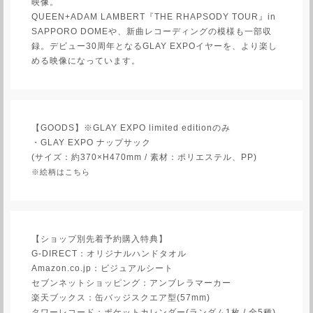
映像。
QUEEN+ADAM LAMBERT『THE RHAPSODY TOUR』in
SAPPORO DOMEや、新曲レコーディングの模様も一部収
録。デビュー30周年となるGLAY EXPOイヤーを、より楽し
める映像になっています。
【GOODS】※GLAY EXPO limited editionのみ
・GLAY EXPO ナップサック
(サイズ：約370×H470mm / 素材：ポリエステル、PP)
※絵柄はこちら
【ショップ別先着予約購入特典】
G-DIRECT：オリジナルハンドタオル
Amazon.co.jp：ビジュアルシート
セブンネットショッピング：アンブレラマーカー
楽天ブックス：缶バッジスクエア型(57mm)
タワーレコード：ポケットカレンダー(ランダム1枚 / 全5種)