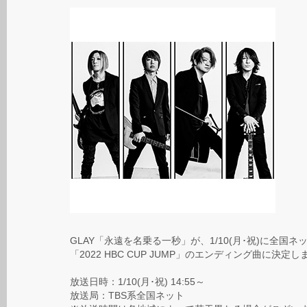
GLAY「永遠を名乗る一秒」が、1/10(月･祝)に全国
「2022 HBC CUP JUMP」のエンディング曲に決定
放送日時：1/10(月･祝) 14:55～
放送局：TBS系全国ネット