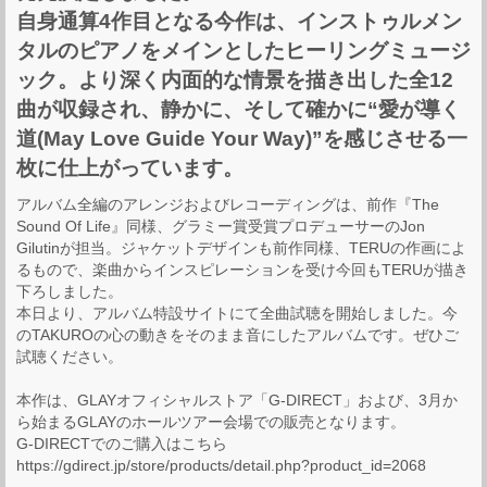
自身通算4作目となる今作は、インストゥルメン
タルのピアノをメインとしたヒーリングミュージ
ック。より深く内面的な情景を描き出した全12
曲が収録され、静かに、そして確かに“愛が導く
道(May Love Guide Your Way)”を感じさせる一
枚に仕上がっています。
アルバム全編のアレンジおよびレコーディングは、前作『The
Sound Of Life』同様、グラミー賞受賞プロデューサーのJon
Gilutinが担当。ジャケットデザインも前作同様、TERUの作画によ
るもので、楽曲からインスピレーションを受け今回もTERUが描き
下ろしました。
本日より、アルバム特設サイトにて全曲試聴を開始しました。今
のTAKUROの心の動きをそのまま音にしたアルバムです。ぜひご
試聴ください。
本作は、GLAYオフィシャルストア「G-DIRECT」および、3月か
ら始まるGLAYのホールツアー会場での販売となります。
G-DIRECTでのご購入はこちら
https://gdirect.jp/store/products/detail.php?product_id=2068