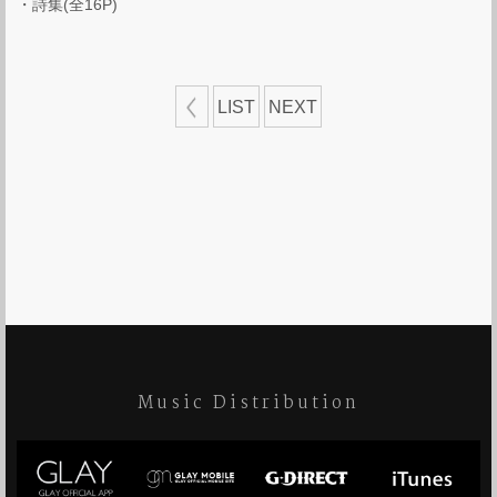
・詩集(全16P)
LIST
NEXT
Music Distribution