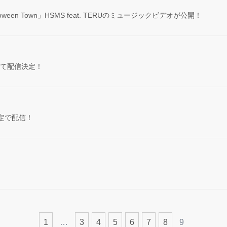
loween Town」HSMS feat. TERUのミュージックビデオが公開！
にて配信決定！
月限定で配信！
1
…
3
4
5
6
7
8
9