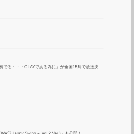
tarを奏でる・・・GLAYである為に」が全国15局で放送決
py Swing～ Vol.2 Ver.)」も公開！