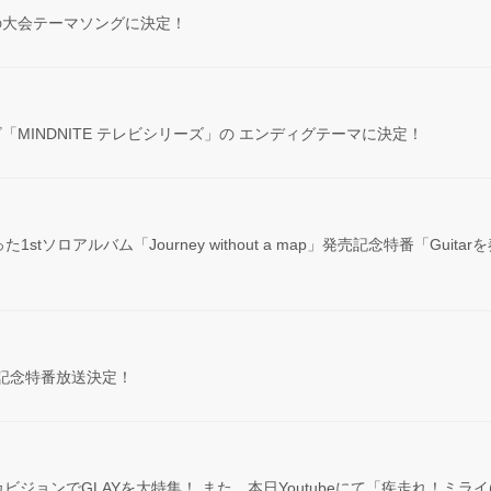
 2017の大会テーマソングに決定！
ビ「MINDNITE テレビシリーズ」の エンディグテーマに決定！
tソロアルバム「Journey without a map」発売記念特番「Gui
」発売記念特番放送決定！
ジョンでGLAYを大特集！ また、本日Youtubeにて「疾走れ！ミライ(We♡Hap