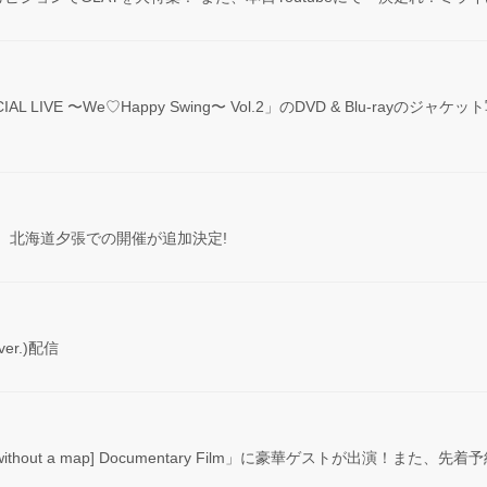
y SPECIAL LIVE 〜We♡Happy Swing〜 Vol.2」のDVD & Bl
イベント、北海道夕張での開催が追加決定!
er.)配信
ithout a map] Documentary Film」に豪華ゲストが出演！また