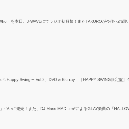
 Who」を本日、J-WAVEにてラジオ初解禁！またTAKUROが今作へ
LIVE 〜We♡Happy Swing〜 Vol.2」DVD & Blu-ray ［HAPPY S
ween Town」ついに発売！また、DJ Mass MAD Izm*によるGLAY楽曲の「HA